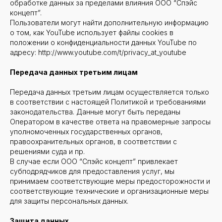
обработке данных за пределами влияния ООО “Спэйс
концепт”.
Пользователи могут найти дополнительную информацию
о том, как YouTube использует файлы cookies в
ООО "СПЭЙС КОНЦЕПТ"
положении о конфиденциальности данных YouTube по
Строительство и эксплуатация
адресу: http://www.youtube.com/t/privacy_at_youtube
веревочных парков
Передача данных третьим лицам
10:00 - 18:00
Передача данных третьим лицам осуществляется только
fp@spaceconcept.ru
в соответствии с настоящей Политикой и требованиями
+7 (911) 925 42 34
законодательства. Данные могут быть переданы
Оператором в качестве ответа на правомерные запросы
уполномоченных государственных органов,
Copyright © 2007- 2025. Space Concept. Все права
защищены.
правоохранительных органов, в соответствии с
решениями суда и пр.
В случае если ООО “Спэйс концепт” привлекает
субподрядчиков для предоставления услуг, мы
принимаем соответствующие меры предосторожности и
соответствующие технические и организационные меры
для защиты персональных данных.
Защита данных