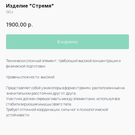
Изделие "Стремя"
SKU:
р.
1900,00
В корзину
Технически сложный элемент, требующий высокой концентрации и
физической подготовки.
Уровень сложности: высокий
Представляет собой узкие опоры в форме стремян, расположенные на
значительном расстоянии друг от друга.
Участник должен перешагивать между элементами, используя все
стабилизирующие мышцы своего тела.
Требует отличной координации, силы ног и психологической
устойчивости.