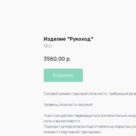
Изделие "Рукоход"
SKU:
р.
3560,00
В корзину
Силовой элемент высокой сложности, требующий разв
Уровень сложности: высокий
Участник должен перемещаться исключительно на ру
силы и выносливости.
Подходит для физически подготовленных взрослых уч
элемент спортивной тренировки.