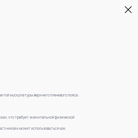
итой мускулатуры верхнего плечевого пояса.
ках, что требует значительной физической
астников и может использоваться как